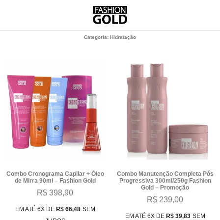
Categoria: Hidratação
Combo Cronograma Capilar + Óleo
Combo Manutenção Completa Pós
de Mirra 90ml – Fashion Gold
Progressiva 300ml/250g Fashion
Gold – Promoção
R$
398,90
R$
239,00
EM ATÉ 6X DE
R$
66,48
SEM
EM ATÉ 6X DE
R$
39,83
SEM