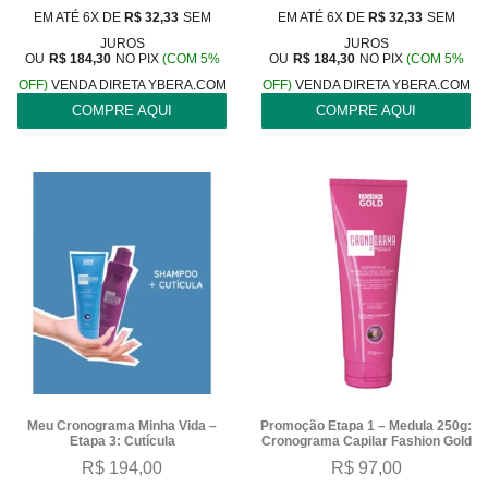
EM ATÉ 6X DE
R$
32,33
SEM
EM ATÉ 6X DE
R$
32,33
SEM
JUROS
JUROS
OU
R$
184,30
NO PIX
(COM 5%
OU
R$
184,30
NO PIX
(COM 5%
OFF)
VENDA DIRETA YBERA.COM
OFF)
VENDA DIRETA YBERA.COM
COMPRE AQUI
COMPRE AQUI
Meu Cronograma Minha Vida –
Promoção Etapa 1 – Medula 250g:
Etapa 3: Cutícula
Cronograma Capilar Fashion Gold
R$
194,00
R$
97,00