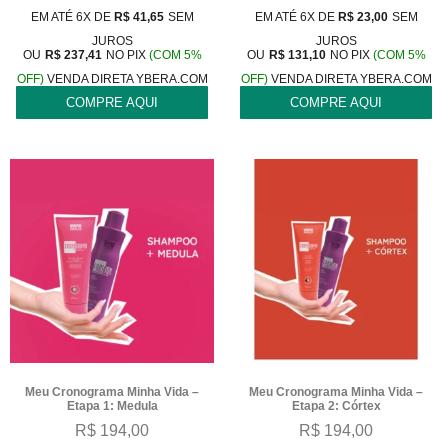
EM ATÉ 6X DE
R$
41,65
SEM
EM ATÉ 6X DE
R$
23,00
SEM
JUROS
JUROS
OU
R$
237,41
NO PIX
(COM 5%
OU
R$
131,10
NO PIX
(COM 5%
OFF)
VENDA DIRETA YBERA.COM
OFF)
VENDA DIRETA YBERA.COM
COMPRE AQUI
COMPRE AQUI
Meu Cronograma Minha Vida –
Meu Cronograma Minha Vida –
Etapa 1: Medula
Etapa 2: Córtex
R$
194,00
R$
194,00