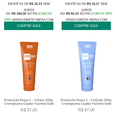
EM ATÉ 6X DE
R$
32,33
SEM
EM ATÉ 6X DE
R$
16,17
SEM
JUROS
JUROS
OU
R$
184,30
NO PIX
(COM 5%
OU
R$
92,15
NO PIX
(COM 5% OFF)
OFF)
VENDA DIRETA YBERA.COM
VENDA DIRETA YBERA.COM
COMPRE AQUI
COMPRE AQUI
Promoção Etapa 2 – Córtex 250g:
Promoção Etapa 3 – Cutícula 250g:
Cronograma Capilar Fashion Gold
Cronograma Capilar Fashion Gold
R$
97,00
R$
97,00