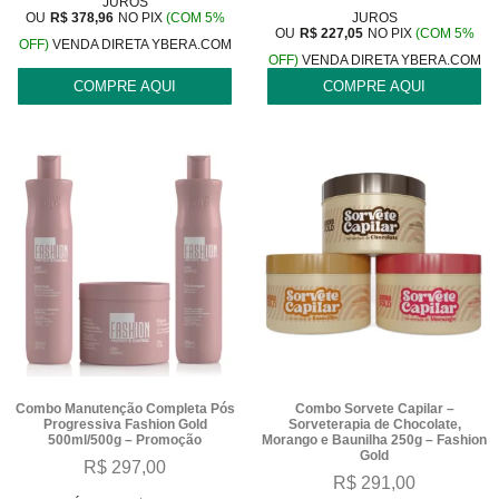
JUROS
OU
R$
378,96
NO PIX
(COM 5%
JUROS
OU
R$
227,05
NO PIX
(COM 5%
OFF)
VENDA DIRETA YBERA.COM
OFF)
VENDA DIRETA YBERA.COM
COMPRE AQUI
COMPRE AQUI
Combo Manutenção Completa Pós
Combo Sorvete Capilar –
Progressiva Fashion Gold
Sorveterapia de Chocolate,
500ml/500g – Promoção
Morango e Baunilha 250g – Fashion
Gold
R$
297,00
R$
291,00