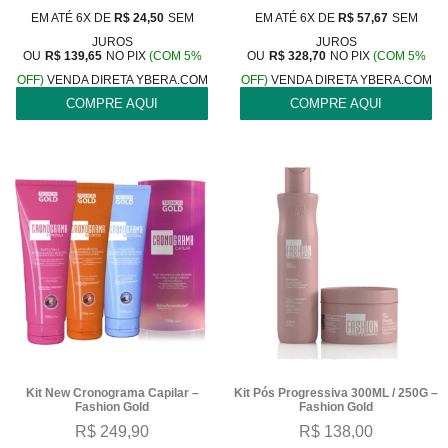
EM ATÉ 6X DE
R$
24,50
SEM
EM ATÉ 6X DE
R$
57,67
SEM
JUROS
JUROS
OU
R$
139,65
NO PIX
(COM 5%
OU
R$
328,70
NO PIX
(COM 5%
OFF)
VENDA DIRETA YBERA.COM
OFF)
VENDA DIRETA YBERA.COM
COMPRE AQUI
COMPRE AQUI
Kit New Cronograma Capilar –
Kit Pós Progressiva 300ML / 250G –
Fashion Gold
Fashion Gold
R$
249,90
R$
138,00